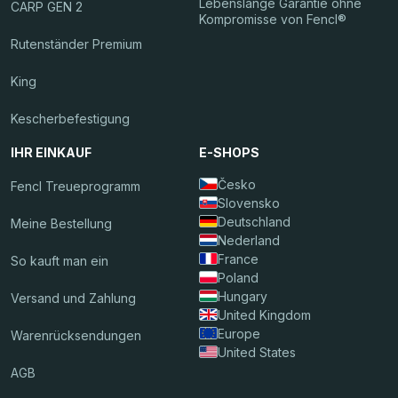
Lebenslange Garantie ohne
CARP GEN 2
Kompromisse von Fencl®
Rutenständer Premium
King
Kescherbefestigung
IHR EINKAUF
E-SHOPS
Česko
Fencl Treueprogramm
Slovensko
Deutschland
Meine Bestellung
Nederland
France
So kauft man ein
Poland
Hungary
Versand und Zahlung
United Kingdom
Europe
Warenrücksendungen
United States
AGB