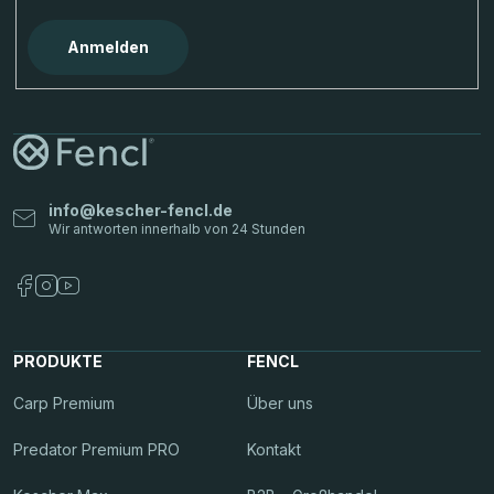
e
d
Anmelden
e
r
L
i
s
t
info
@
kescher-fencl.de
e
PRODUKTE
FENCL
Carp Premium
Über uns
Predator Premium PRO
Kontakt