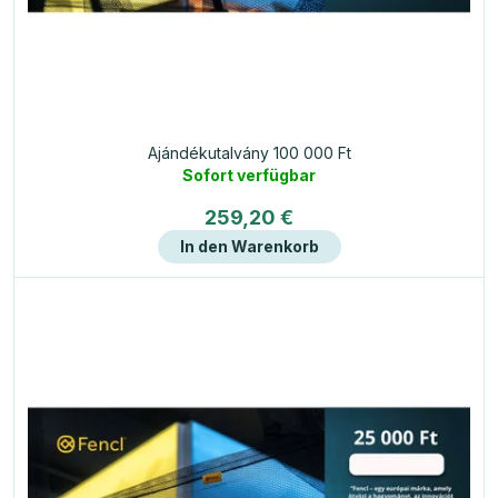
d
u
k
t
e
Ajándékutalvány 100 000 Ft
Sofort verfügbar
259,20 €
In den Warenkorb