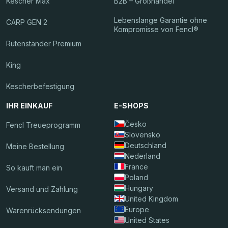
Kescher Max
B2B – Großhandel
Lebenslange Garantie ohne
CARP GEN 2
Kompromisse von Fencl®
Rutenständer Premium
King
Kescherbefestigung
IHR EINKAUF
E-SHOPS
Česko
Fencl Treueprogramm
Slovensko
Deutschland
Meine Bestellung
Nederland
France
So kauft man ein
Poland
Hungary
Versand und Zahlung
United Kingdom
Europe
Warenrücksendungen
United States