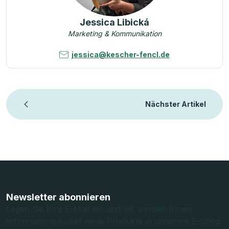
Jessica Libická
Marketing & Kommunikation
jessica@kescher-fencl.de
Nächster Artikel
F
u
ß
Newsletter abonnieren
z
Legen Sie Ihre E-Mail ein und wir werden Ihnen
Informationen über neue Produkte in unserem E-Shop
e