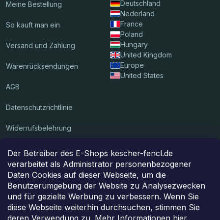
Deutschland
Meine Bestellung
Nederland
France
So kauft man ein
Poland
Hungary
Versand und Zahlung
United Kingdom
Europe
Warenrücksendungen
United States
AGB
Datenschutzrichtlinie
Widerrufsbelehrung
Der Betreiber des E-Shops kescher-fencl.de
Wir akzeptieren Online-Zahlungen
verarbeitet als Administrator personenbezogener
Daten Cookies auf dieser Webseite, um die
Benutzerumgebung der Website zu Analysezwecken
und für gezielte Werbung zu verbessern. Wenn Sie
Das Paket wird Ihnen zugestellt durch
diese Webseite weiterhin durchsuchen, stimmen Sie
deren Verwendung zu. Mehr Informationen
hier
.