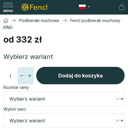
Przejść
do
Ko
treści
Podbieraki muchowe
Fencl podbierak muchowy
KING
od
332 zł
Cena
Wybierz wariant
jednostkowa:
Dodaj do koszyka
Rozmiar ramy
Wybór sieci