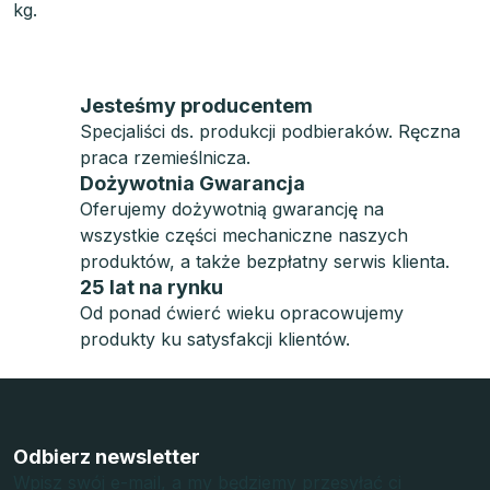
kg.
Jesteśmy producentem
Specjaliści ds. produkcji podbieraków. Ręczna
praca rzemieślnicza.
Dożywotnia Gwarancja
Oferujemy dożywotnią gwarancję na
wszystkie części mechaniczne naszych
produktów, a także bezpłatny serwis klienta.
25 lat na rynku
Od ponad ćwierć wieku opracowujemy
produkty ku satysfakcji klientów.
S
t
o
Odbierz newsletter
p
Wpisz swój e-mail, a my będziemy przesyłać ci