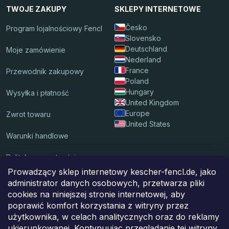
TWOJE ZAKUPY
SKLEPY INTERNETOWE
Česko
Program lojalnościowy Fencl
Slovensko
Deutschland
Moje zamówienie
Nederland
France
Przewodnik zakupowy
Poland
Hungary
Wysyłka i płatność
United Kingdom
Europe
Zwrot towaru
United States
Warunki handlowe
Polityka prywatności
Prowadzący sklep internetowy kescher-fencl.de, jako
administrator danych osobowych, przetwarza pliki
Akceptujemy płatności on-line
cookies na niniejszej stronie internetowej, aby
poprawić komfort korzystania z witryny przez
użytkownika, w celach analitycznych oraz do reklamy
ukierunkowanej. Kontynuując przeglądanie tej witryny,