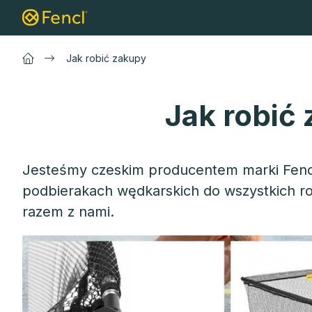
Przejść
Podbieraki
Podbieraki karpiowe
Po
do
treści
Jak robić zakupy
Jak robić
Jesteśmy czeskim producentem marki Fencl®,
podbierakach wędkarskich do wszystkich r
razem z nami.