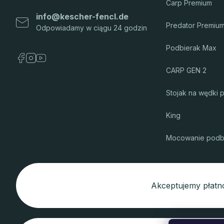
Carp Premium
info
@
kescher-fencl.de
Predator Premiu
Podbierak Max
CARP GEN 2
Stojak na wędki 
King
Mocowanie podb
Akceptujemy płatno