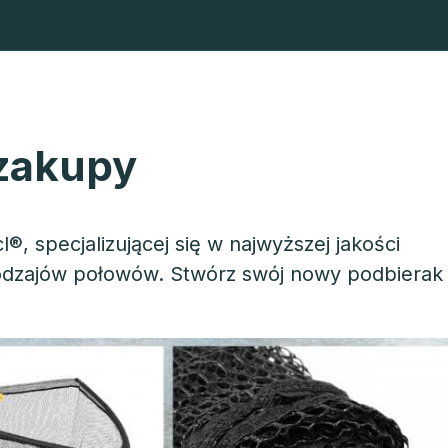
dbieraki spinningowe
Podbieraki muchowe
Głowice i sztyc
 zakupy
 specjalizującej się w najwyższej jakości
odzajów połowów. Stwórz swój nowy podbierak