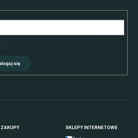
c swój adres e-mail, akceptujesz
Politykę
tności
aloguj się
 ZAKUPY
SKLEPY INTERNETOWE