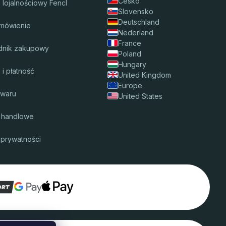
Česko
 lojalnościowy Fencl
Slovensko
Deutschland
mówienie
Nederland
France
dnik zakupowy
Poland
Hungary
i płatność
United Kingdom
Europe
owaru
United States
 handlowe
 prywatności