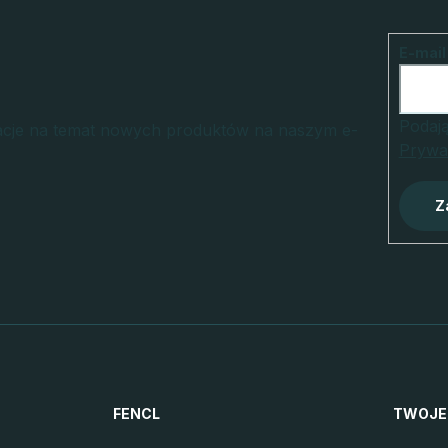
E-mail
Podają
macje na temat nowych produktów na naszym e-
Prywa
Z
FENCL
TWOJE