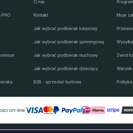
O nas
Program
m PRO
Kontakt
Moje za
Jak wybrać podbierak karpiowy
Przewo
Jak wybrać podbierak spinningową
Wysyłka 
premium
Jak wybrać podbierak muchowy
Zwrot t
Jak wybrać podbierak dziecięcy
Warunki
ieraka
B2B - sprzedaż hurtowa
Polityka
ści on-line