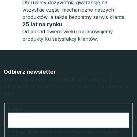
Oferujemy dożywotnią gwarancję na
wszystkie części mechaniczne naszych
produktów, a także bezpłatny serwis klienta.
25 lat na rynku
Od ponad ćwierć wieku opracowujemy
produkty ku satysfakcji klientów.
S
t
o
Odbierz newsletter
p
Wpisz swój e-mail, a my będziemy przesyłać ci
informacje na temat nowych produktów na naszym e-
k
shop.
a
E-mail
Podając swój adres e-mail, akceptujesz
Politykę