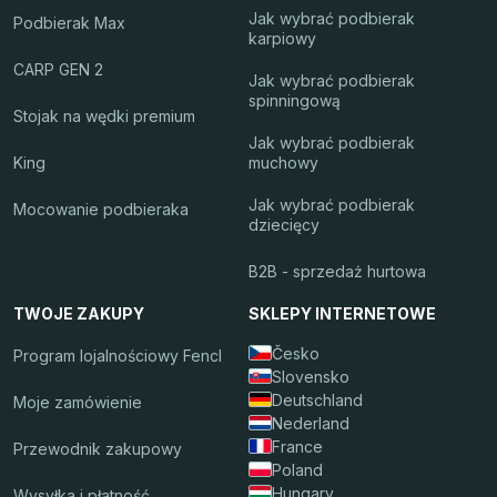
Jak wybrać podbierak
Podbierak Max
karpiowy
CARP GEN 2
Jak wybrać podbierak
spinningową
Stojak na wędki premium
Jak wybrać podbierak
King
muchowy
Jak wybrać podbierak
Mocowanie podbieraka
dziecięcy
B2B - sprzedaż hurtowa
TWOJE ZAKUPY
SKLEPY INTERNETOWE
Česko
Program lojalnościowy Fencl
Slovensko
Deutschland
Moje zamówienie
Nederland
France
Przewodnik zakupowy
Poland
Hungary
Wysyłka i płatność