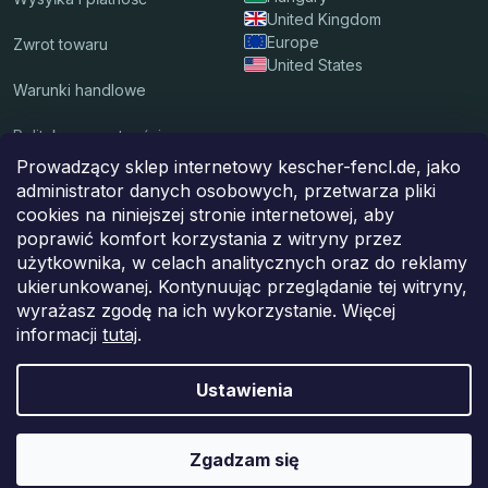
United Kingdom
Europe
Zwrot towaru
United States
Warunki handlowe
Polityka prywatności
Prowadzący sklep internetowy kescher-fencl.de, jako
administrator danych osobowych, przetwarza pliki
Akceptujemy płatności on-line
cookies na niniejszej stronie internetowej, aby
poprawić komfort korzystania z witryny przez
użytkownika, w celach analitycznych oraz do reklamy
ukierunkowanej. Kontynuując przeglądanie tej witryny,
Przesyłkę dostarczy do ciebie
wyrażasz zgodę na ich wykorzystanie. Więcej
informacji
tutaj
.
Ustawienia
Copyright 2026
Kescher Fencl
. Wszystkie prawa zastrzeżone.
Zgadzam się
Opracował Shoptet Premium