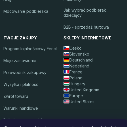
Jak wybrać podbierak
Mocowanie podbieraka
dziecięcy
B2B - sprzedaż hurtowa
TWOJE ZAKUPY
SKLEPY INTERNETOWE
Česko
Program lojalnościowy Fencl
Slovensko
Deutschland
Moje zamówienie
Nederland
France
Przewodnik zakupowy
Poland
Hungary
Wysyłka i płatność
United Kingdom
Europe
Zwrot towaru
United States
Warunki handlowe
Polityka prywatności