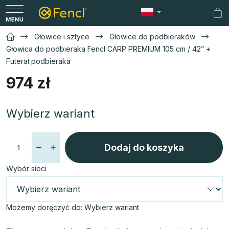
Przejść
do
Ko
treści
Głowice i sztyce
Głowice do podbieraków
Głowica do podbieraka Fencl CARP PREMIUM 105 cm / 42” +
Futerał podbieraka
974 zł
Cena
Wybierz wariant
jednostkowa:
Dodaj do koszyka
Wybór sieci
Możemy doręczyć do:
Wybierz wariant