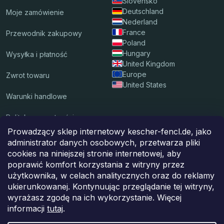
Slovensko
Deutschland
Moje zamówienie
Nederland
France
Przewodnik zakupowy
Poland
Hungary
Wysyłka i płatność
United Kingdom
Europe
Zwrot towaru
United States
Warunki handlowe
Polityka prywatności
Prowadzący sklep internetowy kescher-fencl.de, jako
administrator danych osobowych, przetwarza pliki
Akceptujemy płatności on-line
cookies na niniejszej stronie internetowej, aby
poprawić komfort korzystania z witryny przez
użytkownika, w celach analitycznych oraz do reklamy
ukierunkowanej. Kontynuując przeglądanie tej witryny,
Przesyłkę dostarczy do ciebie
wyrażasz zgodę na ich wykorzystanie. Więcej
informacji
tutaj
.