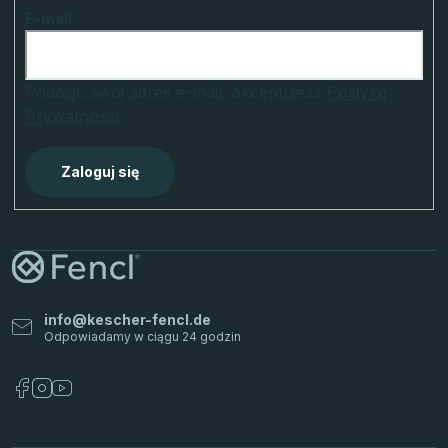
E-mail
Podając swój adres e-mail, akceptujesz
Politykę
Prywatności
Zaloguj się
info
@
kescher-fencl.de