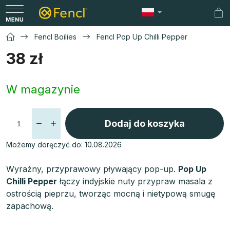
Przejść
do
Ko
treści
Fencl Boilies
Fencl Pop Up Chilli Pepper
38 zł
Cena
W magazynie
jednostkowa:
Dodaj do koszyka
Możemy doręczyć do:
10.08.2026
Wyraźny, przyprawowy pływający pop-up.
Pop Up
Chilli Pepper
łączy indyjskie nuty przypraw masala z
ostrością pieprzu, tworząc mocną i nietypową smugę
zapachową.