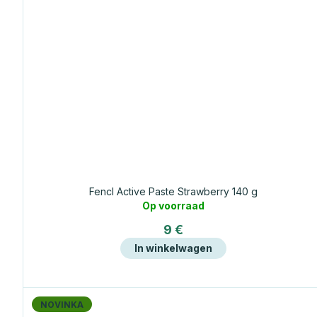
n
Fencl Active Paste Strawberry 140 g
Op voorraad
9 €
In winkelwagen
NOVINKA