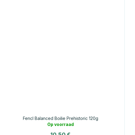
Fencl Balanced Boilie Prehistoric 120g
Op voorraad
10,50 €