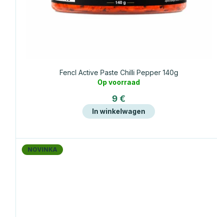
a
n
p
r
Fencl Active Paste Chilli Pepper 140g
Op voorraad
o
9 €
In winkelwagen
d
u
NOVINKA
c
t
e