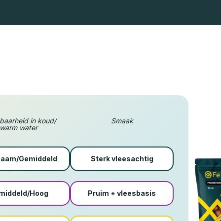
Landingsnetten voor spinvissen
Landingsnetten voor vliegvi
baarheid in koud/
Smaak
warm water
zaam/Gemiddeld
Sterk vleesachtig
middeld/Hoog
Pruim + vleesbasis