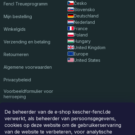
Česko
Fencl Treueprogramm
Slovensko
Deutschland
Mijn bestelling
Nederland
France
Winkelgids
Poland
Hungary
Verzending en betaling
United Kingdom
Europe
Retourneren
United States
Algemene voorwaarden
Privacybeleid
Voorbeeldformulier voor
herroeping
De beheerder van de e-shop kescher-fencl.de
Wij accepteren online betalingen
verwerkt, als beheerder van persoonsgegevens,
cookies op deze website om de gebruikerservaring
van de website te verbeteren, voor analytische