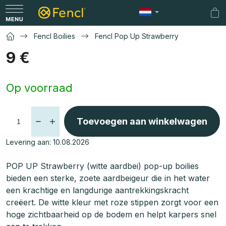
Overslaan
naar
Wi
inhoud
Fencl Boilies
Fencl Pop Up Strawberry
9 €
Maatstaf
Op voorraad
prijs:
Toevoegen aan winkelwagen
Levering aan:
10.08.2026
POP UP Strawberry (witte aardbei) pop-up boilies
bieden een sterke, zoete aardbeigeur die in het water
een krachtige en langdurige aantrekkingskracht
creëert. De witte kleur met roze stippen zorgt voor een
hoge zichtbaarheid op de bodem en helpt karpers snel