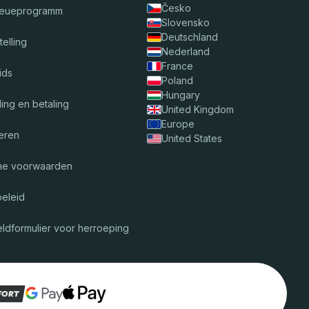
Česko
reueprogramm
Slovensko
Deutschland
telling
Nederland
France
ids
Poland
Hungary
ing en betaling
United Kingdom
Europe
eren
United States
ne voorwaarden
beleid
ldformulier voor herroeping