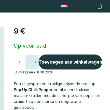
ssen
Koppen en staven
Hengelstandaard
Netten
Fen
Winke
9 €
Maatstaf
Op voorraad
prijs:
Toevoegen aan winkelwagen
Levering aan:
11.08.2026
Een uitgesproken kruidige drijvende pop-up.
Pop Up Chilli Pepper
combineert Indiase
masala-kruiden met de scherpte van peper en
creëert zo een sterke en ongewone
geurspoor.