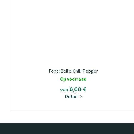
Fencl Boilie Chilli Pepper
Op voorraad
6,60 €
van
Detail
F