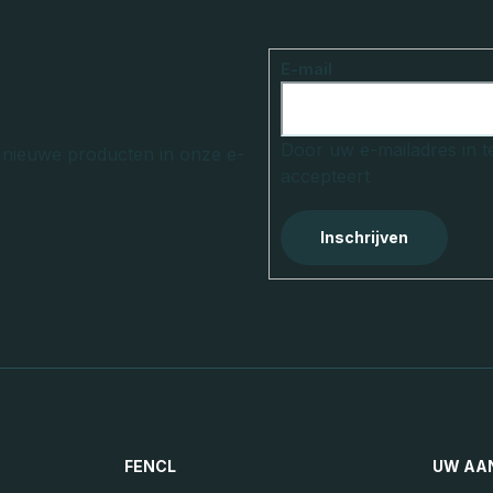
E-mail
Door uw e-mailadres in t
r nieuwe producten in onze e-
accepteert
Inschrijven
FENCL
UW AA