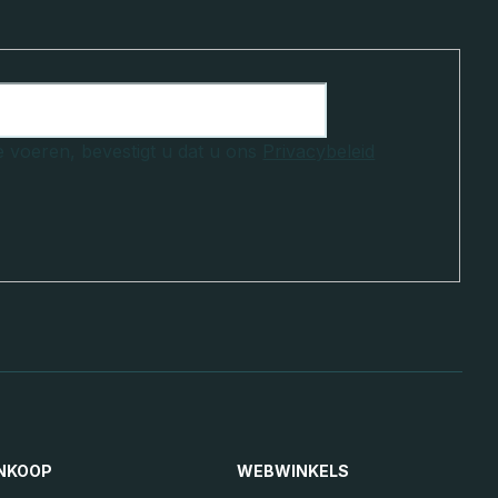
e voeren, bevestigt u dat u ons
Privacybeleid
NKOOP
WEBWINKELS