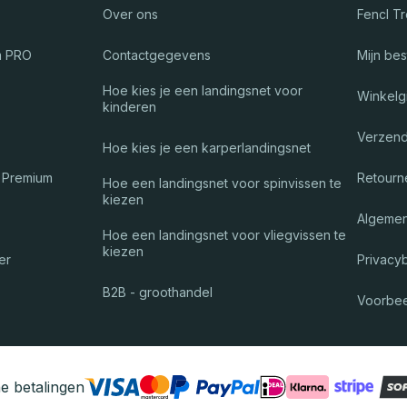
Over ons
Fencl T
m PRO
Contactgegevens
Mijn bes
Hoe kies je een landingsnet voor
Winkelg
kinderen
Verzend
Hoe kies je een karperlandingsnet
 Premium
Retourn
Hoe een landingsnet voor spinvissen te
kiezen
Algeme
Hoe een landingsnet voor vliegvissen te
kiezen
er
Privacy
B2B - groothandel
Voorbee
e betalingen