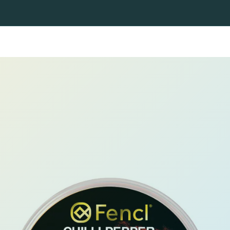
Landingsnetten voor spinvissen
Landingsnetten voor vliegvi