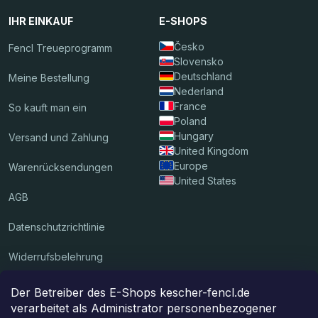
IHR EINKAUF
E-SHOPS
Česko
Fencl Treueprogramm
Slovensko
Deutschland
Meine Bestellung
Nederland
France
So kauft man ein
Poland
Hungary
Versand und Zahlung
United Kingdom
Europe
Warenrücksendungen
United States
AGB
Datenschutzrichtlinie
Widerrufsbelehrung
Der Betreiber des E-Shops kescher-fencl.de
Wir akzeptieren Online-Zahlungen
verarbeitet als Administrator personenbezogener