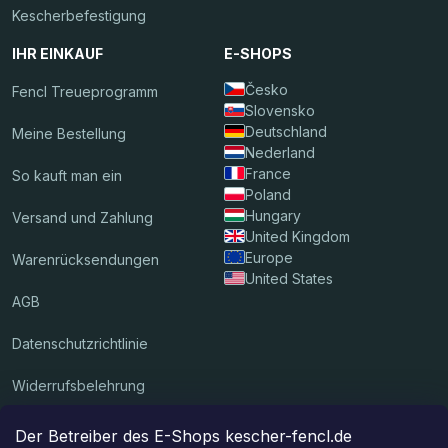
Kescherbefestigung
IHR EINKAUF
E-SHOPS
Česko
Fencl Treueprogramm
Slovensko
Deutschland
Meine Bestellung
Nederland
France
So kauft man ein
Poland
Hungary
Versand und Zahlung
United Kingdom
Europe
Warenrücksendungen
United States
AGB
Datenschutzrichtlinie
Widerrufsbelehrung
Der Betreiber des E-Shops kescher-fencl.de
Wir akzeptieren Online-Zahlungen