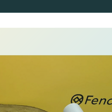
hkescher
Fliegenkescher
Köpfe und Stangen
Angelrute