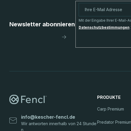
ß
z
Mit der Eingabe Ihrer E-Mail-
Newsletter abonnieren
Datenschutzbestimmungen
e
Anmelden
i
l
e
PRODUKTE
Carp Premium
info
@
kescher-fencl.de
Predator Premiu