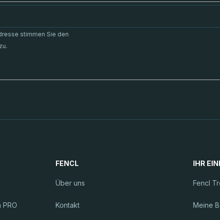
Adresse stimmen Sie den
zu.
FENCL
IHR EI
Über uns
Fencl T
m PRO
Kontakt
Meine B