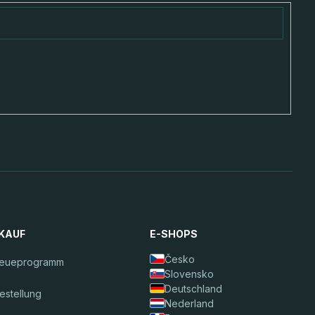
NKAUF
E-SHOPS
Česko
reueprogramm
Slovensko
Deutschland
estellung
Nederland