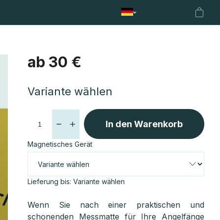
nhalter
Netze
Fencl Boilies
Fencl Treueprogramm
A
Waren
ab
30 €
Verkaufspreis:
Variante wählen
In den Warenkorb
Magnetisches Gerät
Lieferung bis:
Variante wählen
Wenn Sie nach einer praktischen und
schonenden Messmatte für Ihre Angelfänge