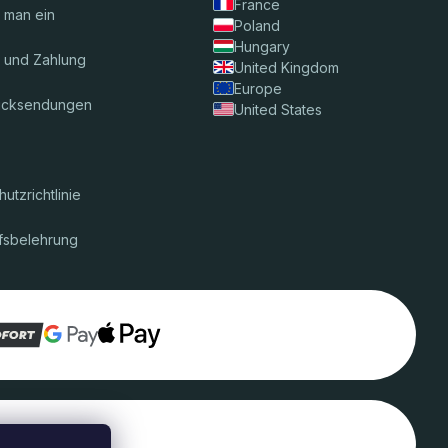
France
t man ein
Poland
Hungary
 und Zahlung
United Kingdom
Europe
ücksendungen
United States
utzrichtlinie
fsbelehrung