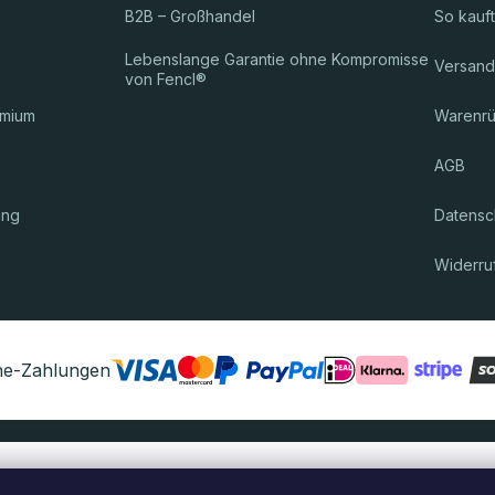
B2B – Großhandel
So kauf
Lebenslange Garantie ohne Kompromisse
Versand
von Fencl®
emium
Warenr
AGB
ung
Datensch
Widerru
ine-Zahlungen
Das Paket wird Ihnen zugestellt durch