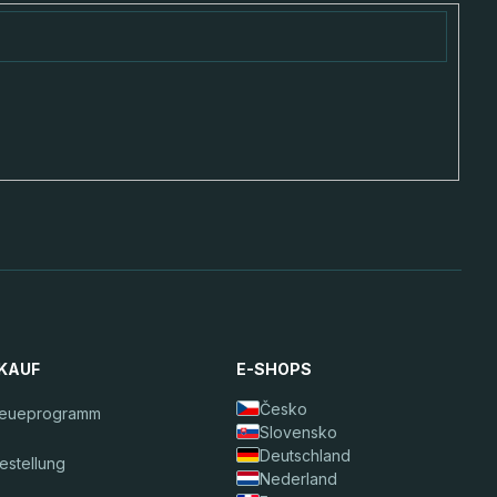
NKAUF
E-SHOPS
Česko
reueprogramm
Slovensko
Deutschland
estellung
Nederland