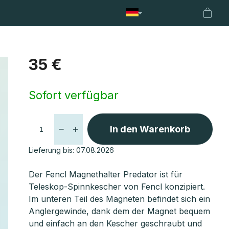
nhalter
Netze
Fencl Boilies
Fencl Treueprogramm
A
Waren
35 €
Verkaufspreis:
Sofort verfügbar
In den Warenkorb
Lieferung bis:
07.08.2026
Der Fencl Magnethalter Predator ist für
Teleskop-Spinnkescher von Fencl konzipiert.
Im unteren Teil des Magneten befindet sich ein
Anglergewinde, dank dem der Magnet bequem
und einfach an den Kescher geschraubt und