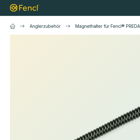
Zum
Kescher
Karpfen Kescher
Raubfisc
Inhalt
springen
Anglerzubehör
Magnethalter für Fencl® PRED