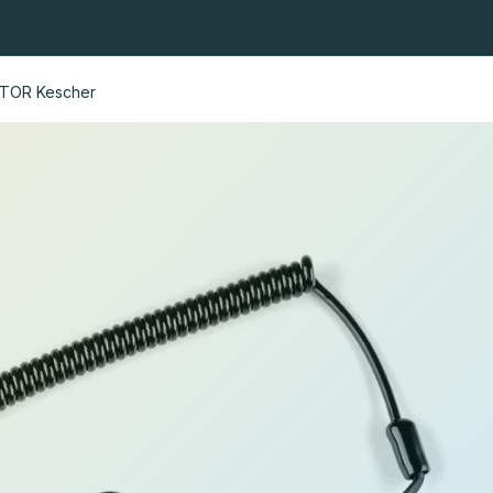
hkescher
Fliegenkescher
Köpfe und Stangen
Angelrute
ATOR Kescher