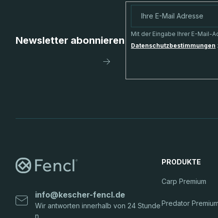
ß
z
Mit der Eingabe Ihrer E-Mail-
Newsletter abonnieren
Datenschutzbestimmungen
e
Anmelden
i
l
e
PRODUKTE
Carp Premium
info
@
kescher-fencl.de
Predator Premiu