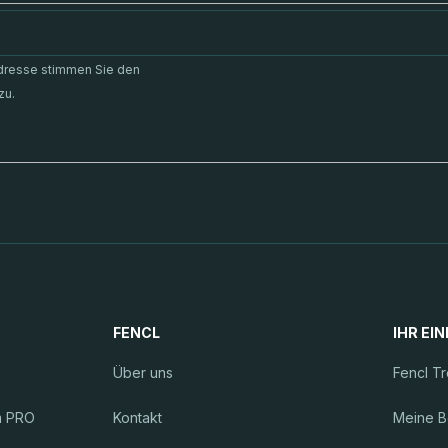
Adresse stimmen Sie den
zu.
FENCL
IHR EI
Über uns
Fencl T
m PRO
Kontakt
Meine B