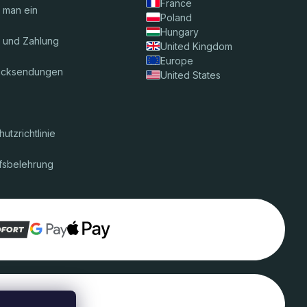
France
t man ein
Poland
Hungary
 und Zahlung
United Kingdom
Europe
ücksendungen
United States
utzrichtlinie
fsbelehrung