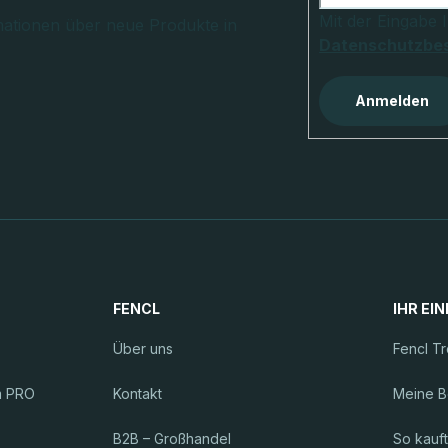
Mit der Eingabe 
mationen über neue Produkte in
Datenschutzbe
Anmelden
FENCL
IHR EI
Über uns
Fencl T
m PRO
Kontakt
Meine B
B2B – Großhandel
So kauf