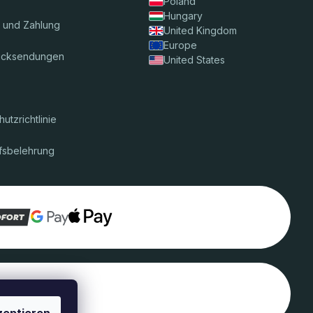
Poland
Hungary
 und Zahlung
United Kingdom
Europe
ücksendungen
United States
utzrichtlinie
fsbelehrung