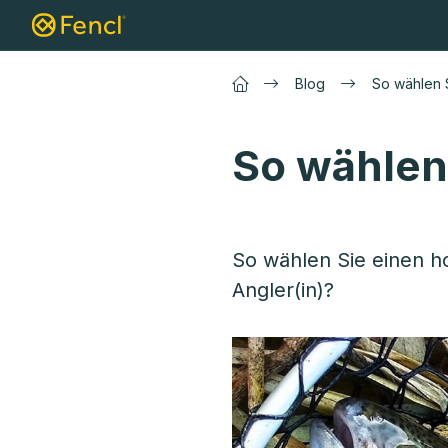
Zum
Kescher
Karpfen Kescher
Raubfisc
Inhalt
springen
Blog
So wählen 
So wählen
So wählen Sie einen ho
Angler(in)?