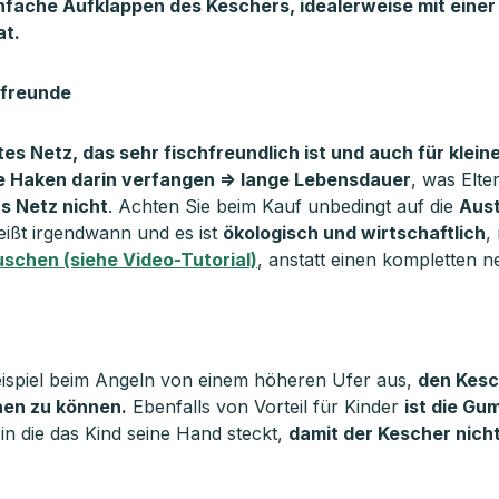
nfache Aufklappen des Keschers, idealerweise mit einer
at.
hfreunde
es Netz, das sehr fischfreundlich ist und auch für klein
ne Haken darin verfangen => lange Lebensdauer
, was Elte
as Netz nicht
. Achten Sie beim Kauf unbedingt auf die
Aust
eißt irgendwann und es ist
ökologisch und wirtschaftlich
,
schen (siehe Video-Tutorial)
, anstatt einen kompletten 
eispiel beim Angeln von einem höheren Ufer aus,
den Kesc
en zu können.
Ebenfalls von Vorteil für Kinder
ist die G
 in die das Kind seine Hand steckt,
damit der Kescher nic