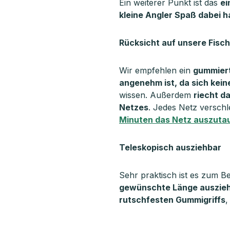
Ein weiterer Punkt ist das
ei
kleine Angler Spaß dabei h
Rücksicht auf unsere Fisc
Wir empfehlen ein
gummiert
angenehm ist, da sich kei
wissen. Außerdem
riecht d
Netzes
. Jedes Netz verschl
Minuten das Netz auszutau
Teleskopisch ausziehbar
Sehr praktisch ist es zum B
gewünschte Länge auszieh
rutschfesten Gummigriffs
,