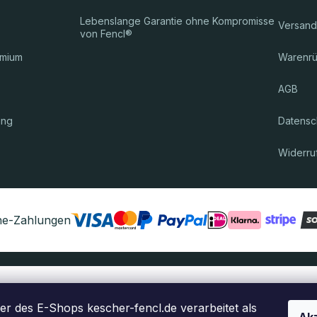
Lebenslange Garantie ohne Kompromisse
Versand
von Fencl®
emium
Warenr
AGB
ung
Datensch
Widerru
ine-Zahlungen
Das Paket wird Ihnen zugestellt durch
er des E-Shops kescher-fencl.de verarbeitet als