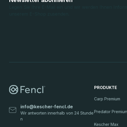
z
Newsletter abonnieren
Legen Sie Ihre E-Mail ein und wir werden Ihnen Infor
e
unserem E-Shop zusenden.
i
l
e
PRODUKTE
Carp Premium
info
@
kescher-fencl.de
Predator Premiu
Kescher Max