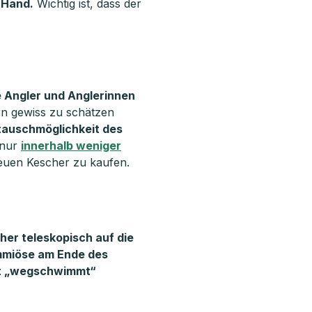
 Hand.
Wichtig ist, dass der
e Angler und Anglerinnen
rn gewiss zu schätzen
auschmöglichkeit des
 nur
innerhalb weniger
neuen Kescher zu kaufen.
her teleskopisch auf die
ummiöse am Ende des
ht „wegschwimmt“