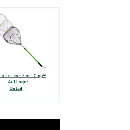
fenkescher Fencl Carp®
Auf Lager
Detail