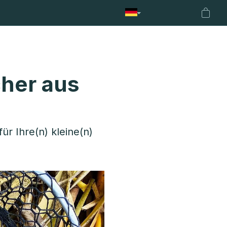
nhalter
Netze
Fencl Boilies
Fencl Treueprogramm
A
Waren
cher aus
ür Ihre(n) kleine(n)