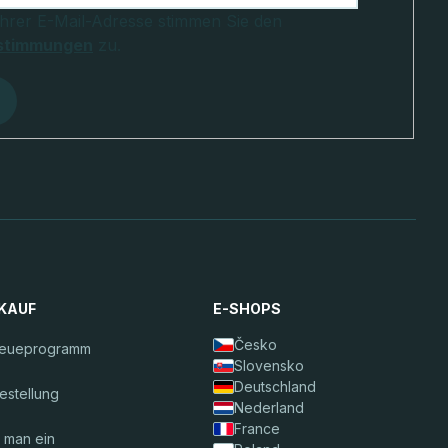
Ihrer E-Mail-Adresse stimmen Sie den
stimmungen
zu.
NKAUF
E-SHOPS
Česko
reueprogramm
Slovensko
Deutschland
estellung
Nederland
France
t man ein