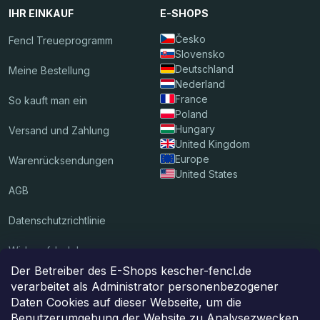
IHR EINKAUF
E-SHOPS
Česko
Fencl Treueprogramm
Slovensko
Deutschland
Meine Bestellung
Nederland
France
So kauft man ein
Poland
Hungary
Versand und Zahlung
United Kingdom
Europe
Warenrücksendungen
United States
AGB
Datenschutzrichtlinie
Widerrufsbelehrung
Der Betreiber des E-Shops kescher-fencl.de
verarbeitet als Administrator personenbezogener
Wir akzeptieren Online-Zahlungen
Daten Cookies auf dieser Webseite, um die
Benutzerumgebung der Website zu Analysezwecken