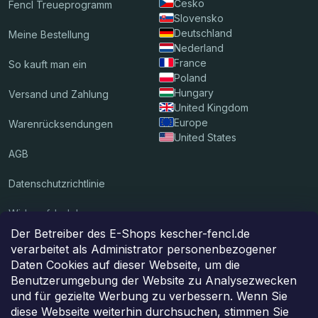
Česko
Fencl Treueprogramm
Slovensko
Deutschland
Meine Bestellung
Nederland
France
So kauft man ein
Poland
Hungary
Versand und Zahlung
United Kingdom
Europe
Warenrücksendungen
United States
AGB
Datenschutzrichtlinie
Widerrufsbelehrung
Der Betreiber des E-Shops kescher-fencl.de
verarbeitet als Administrator personenbezogener
Wir akzeptieren Online-Zahlungen
Daten Cookies auf dieser Webseite, um die
Benutzerumgebung der Website zu Analysezwecken
und für gezielte Werbung zu verbessern. Wenn Sie
diese Webseite weiterhin durchsuchen, stimmen Sie