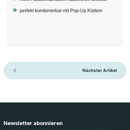
perfekt kombinierbar mit Pop-Up Ködern
Nächster Artikel
F
u
ß
Newsletter abonnieren
Legen Sie Ihre E-Mail ein und wir werden Ihnen