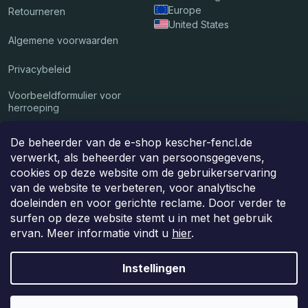
Europe
Retourneren
United States
Algemene voorwaarden
Privacybeleid
Voorbeeldformulier voor
herroeping
De beheerder van de e-shop kescher-fencl.de
Wij accepteren online betalingen
verwerkt, als beheerder van persoonsgegevens,
cookies op deze website om de gebruikerservaring
van de website te verbeteren, voor analytische
doeleinden en voor gerichte reclame. Door verder te
Het pakket wordt bij u afgeleverd door
surfen op deze website stemt u in met het gebruik
ervan. Meer informatie vindt u
hier
.
Instellingen
Copyright 2026
Kescher Fencl
. Alle rechten voorbehouden.