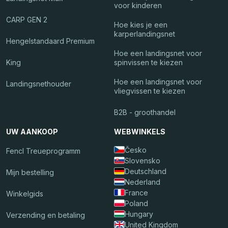
voor kinderen
CARP GEN 2
Hoe kies je een
karperlandingsnet
Hengelstandaard Premium
Hoe een landingsnet voor
King
spinvissen te kiezen
Hoe een landingsnet voor
Landingsnethouder
vliegvissen te kiezen
B2B - groothandel
UW AANKOOP
WEBWINKELS
Česko
Fencl Treueprogramm
Slovensko
Deutschland
Mijn bestelling
Nederland
France
Winkelgids
Poland
Hungary
Verzending en betaling
United Kingdom