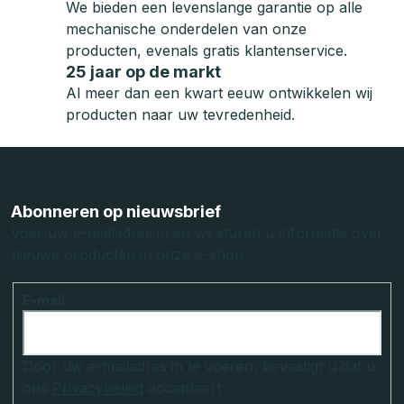
We bieden een levenslange garantie op alle
mechanische onderdelen van onze
producten, evenals gratis klantenservice.
25 jaar op de markt
Al meer dan een kwart eeuw ontwikkelen wij
producten naar uw tevredenheid.
F
o
o
Abonneren op nieuwsbrief
t
Voer uw e-mailadres in en wij sturen u informatie over
nieuwe producten in onze e-shop.
e
r
E-mail
Door uw e-mailadres in te voeren, bevestigt u dat u
ons
Privacybeleid
accepteert