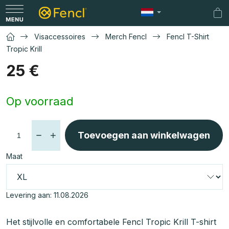
Overslaan
naar
Wi
inhoud
Visaccessoires
Merch Fencl
Fencl T-Shirt
Tropic Krill
25 €
Maatstaf
Op voorraad
prijs:
Toevoegen aan winkelwagen
Maat
Levering aan:
11.08.2026
Het stijlvolle en comfortabele Fencl Tropic Krill T-shirt