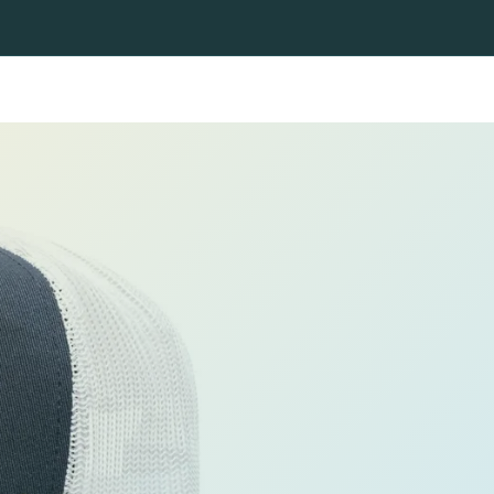
Landingsnetten voor spinvissen
Landingsnetten voor vliegvi