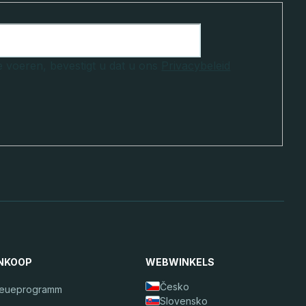
e voeren, bevestigt u dat u ons
Privacybeleid
NKOOP
WEBWINKELS
Česko
reueprogramm
Slovensko