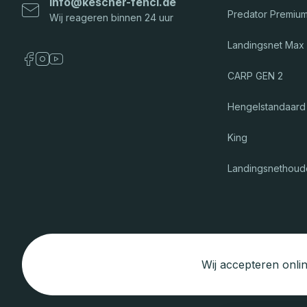
info
@
kescher-fencl.de
Predator Premiu
Landingsnet Max
CARP GEN 2
Hengelstandaard
King
Landingsnethoud
Wij accepteren onlin