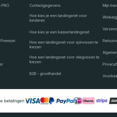
m PRO
Contactgegevens
Mijn bes
Hoe kies je een landingsnet voor
Winkelg
kinderen
Verzend
Hoe kies je een karperlandingsnet
 Premium
Retourn
Hoe een landingsnet voor spinvissen te
kiezen
Algeme
Hoe een landingsnet voor vliegvissen te
kiezen
er
Privacy
B2B - groothandel
Voorbee
e betalingen