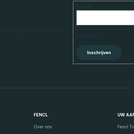
E-mail
Door uw e-mailadres in t
r nieuwe producten in onze e-
accepteert
Inschrijven
FENCL
UW AA
Over ons
Fencl T