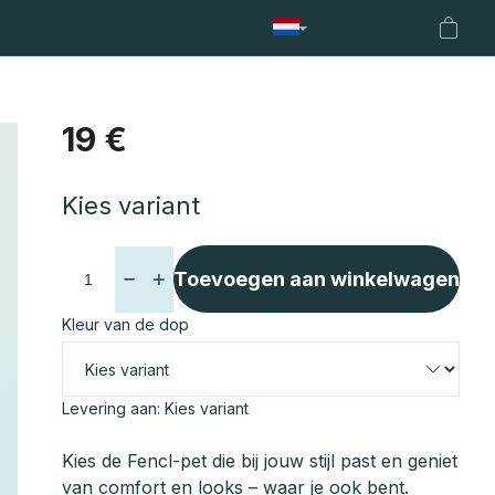
ssen
Koppen en staven
Hengelstandaard
Netten
Fen
Winke
19 €
Maatstaf
Kies variant
prijs:
Toevoegen aan winkelwagen
Kleur van de dop
Levering aan:
Kies variant
Kies de Fencl-pet die bij jouw stijl past en geniet
van comfort en looks – waar je ook bent.