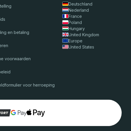
Deutschland
telling
Nederland
France
ids
Poland
Hungary
ing en betaling
United Kingdom
Europe
eren
United States
ne voorwaarden
beleid
ldformulier voor herroeping