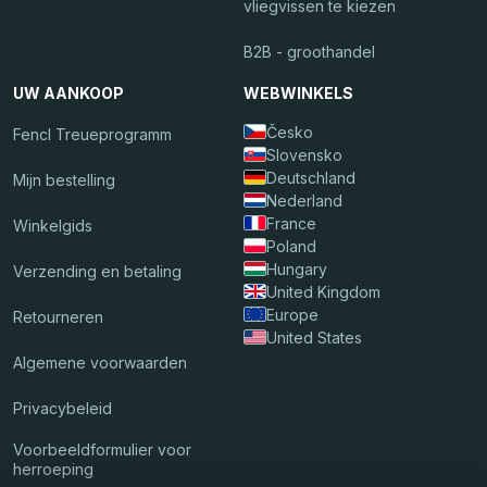
vliegvissen te kiezen
B2B - groothandel
UW AANKOOP
WEBWINKELS
Česko
Fencl Treueprogramm
Slovensko
Deutschland
Mijn bestelling
Nederland
France
Winkelgids
Poland
Hungary
Verzending en betaling
United Kingdom
Europe
Retourneren
United States
Algemene voorwaarden
Privacybeleid
Voorbeeldformulier voor
herroeping