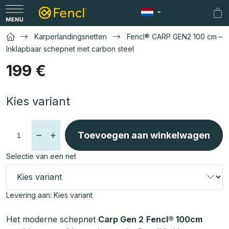
Overslaan
naar
Wi
inhoud
Karperlandingsnetten
Fencl® CARP GEN2 100 cm –
Inklapbaar schepnet met carbon steel
199 €
Maatstaf
Kies variant
prijs:
Toevoegen aan winkelwagen
Selectie van een net
Levering aan:
Kies variant
Het moderne schepnet
Carp Gen 2
Fencl® 100cm