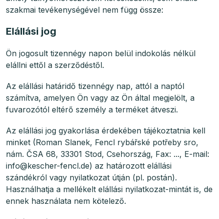
szakmai tevékenységével nem függ össze:
Elállási jog
Ön jogosult tizennégy napon belül indokolás nélkül
elállni ettől a szerződéstől.
Az elállási határidő tizennégy nap, attól a naptól
számítva, amelyen Ön vagy az Ön által megjelölt, a
fuvarozótól eltérő személy a terméket átveszi.
Az elállási jog gyakorlása érdekében tájékoztatnia kell
minket (Roman Slanek, Fencl rybářské potřeby sro,
nám. ČSA 68, 33301 Stod, Csehország, Fax: ..., E-mail:
info@kescher-fencl.de) az határozott elállási
szándékról vagy nyilatkozat útján (pl. postán).
Használhatja a mellékelt elállási nyilatkozat-mintát is, de
ennek használata nem kötelező.