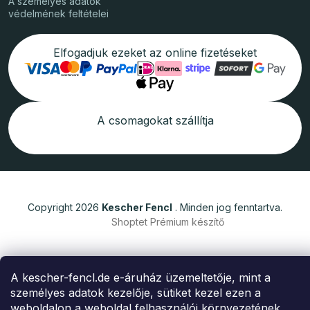
A személyes adatok
védelmének feltételei
Elfogadjuk ezeket az online fizetéseket
A csomagokat szállítja
Copyright 2026
Kescher Fencl
. Minden jog fenntartva.
Shoptet Prémium készítő
A kescher-fencl.de e-áruház üzemeltetője, mint a
személyes adatok kezelője, sütiket kezel ezen a
weboldalon a weboldal felhasználói környezetének