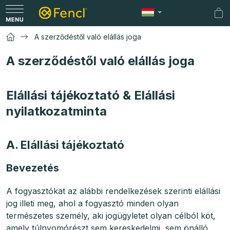
Ugrás
a
Kos
fő
A szerződéstől való elállás joga
tartalomhoz
A szerződéstől való elállás joga
Elállási tájékoztató & Elállási
nyilatkozatminta
A. Elállási tájékoztató
Bevezetés
A fogyasztókat az alábbi rendelkezések szerinti elállási
jog illeti meg, ahol a fogyasztó minden olyan
természetes személy, aki jogügyletet olyan célból köt,
amely túlnyomórészt sem kereskedelmi, sem önálló