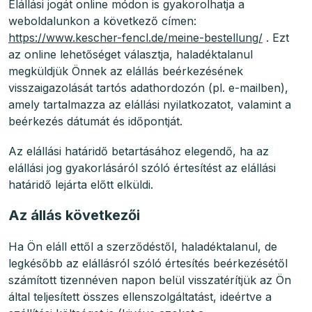
Elállási jogát online módon is gyakorolhatja a
weboldalunkon a következő címen:
https://www.kescher-fencl.de/meine-bestellung/
. Ezt
az online lehetőséget választja, haladéktalanul
megküldjük Önnek az elállás beérkezésének
visszaigazolását tartós adathordozón (pl. e-mailben),
amely tartalmazza az elállási nyilatkozatot, valamint a
beérkezés dátumát és időpontját.
Az elállási határidő betartásához elegendő, ha az
elállási jog gyakorlásáról szóló értesítést az elállási
határidő lejárta előtt elküldi.
Az állás következői
Ha Ön eláll ettől a szerződéstől, haladéktalanul, de
legkésőbb az elállásról szóló értesítés beérkezésétől
számított tizennéven napon belül visszatérítjük az Ön
által teljesített összes ellenszolgáltatást, ideértve a