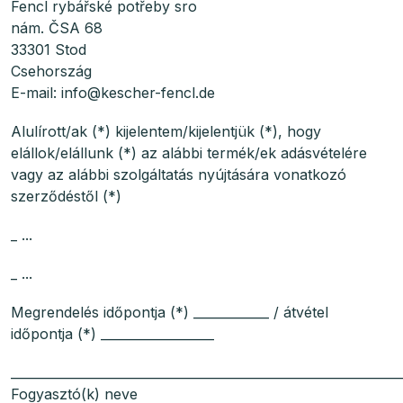
Fencl rybářské potřeby sro
nám. ČSA 68
33301 Stod
Csehország
E-mail: info@kescher-fencl.de
Alulírott/ak (*) kijelentem/kijelentjük (*), hogy
elállok/elállunk (*) az alábbi termék/ek adásvételére
vagy az alábbi szolgáltatás nyújtására vonatkozó
szerződéstől (*)
_ ...
_ ...
Megrendelés időpontja (*) ____________ / átvétel
időpontja (*) __________________
______________________________________________________________
Fogyasztó(k) neve