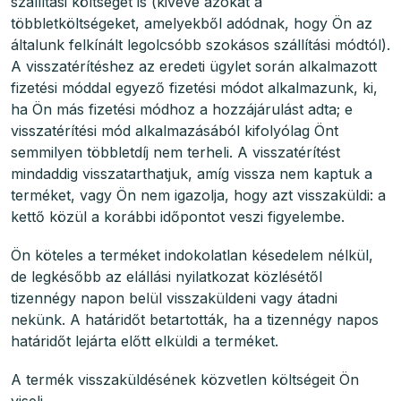
szállítási költséget is (kivéve azokat a
többletköltségeket, amelyekből adódnak, hogy Ön az
általunk felkínált legolcsóbb szokásos szállítási módtól).
A visszatérítéshez az eredeti ügylet során alkalmazott
fizetési móddal egyező fizetési módot alkalmazunk, ki,
ha Ön más fizetési módhoz a hozzájárulást adta; e
visszatérítési mód alkalmazásából kifolyólag Önt
semmilyen többletdíj nem terheli. A visszatérítést
mindaddig visszatarthatjuk, amíg vissza nem kaptuk a
terméket, vagy Ön nem igazolja, hogy azt visszaküldi: a
kettő közül a korábbi időpontot veszi figyelembe.
Ön köteles a terméket indokolatlan késedelem nélkül,
de legkésőbb az elállási nyilatkozat közlésétől
tizennégy napon belül visszaküldeni vagy átadni
nekünk. A határidőt betartották, ha a tizennégy napos
határidőt lejárta előtt elküldi a terméket.
A termék visszaküldésének közvetlen költségeit Ön