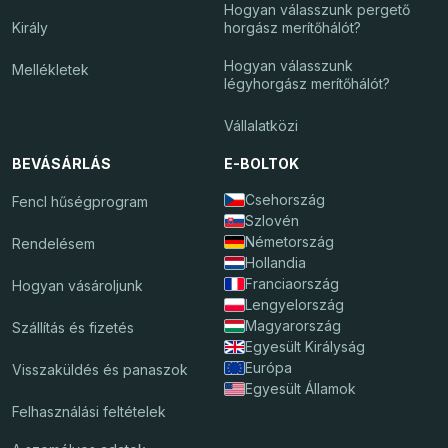
Hogyan válasszunk pergető
Király
horgász merítőhálót?
Hogyan válasszunk
Mellékletek
légyhorgász merítőhálót?
Vállalatközi
BEVÁSÁRLÁS
E-BOLTOK
Csehország
Fencl hűségprogram
Szlovén
Németország
Rendelésem
Hollandia
Franciaország
Hogyan vásároljunk
Lengyelország
Magyarország
Szállítás és fizetés
Egyesült Királyság
Európa
Visszaküldés és panaszok
Egyesült Államok
Felhasználási feltételek