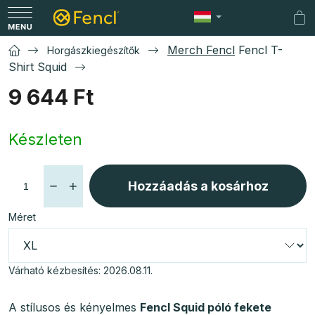
Ugrás
a
Kos
fő
Merch Fencl
Fencl T-
Horgászkiegészítők
tartalomhoz
Shirt Squid
9 644 Ft
Egységár:
Készleten
Hozzáadás a kosárhoz
Méret
Várható kézbesítés:
2026.08.11.
A stílusos és kényelmes
Fencl Squid póló
fekete