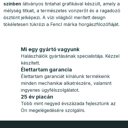
színben
látványos tintahal grafikával készült, amely a
mélység titkait, a természetes vonzerőt és a ragadozó
ösztönt jelképezi. A vízi világból merített design
tökéletesen tükrözi a Fencl márka horgászfilozófiáját.
Mi egy gyártó vagyunk
Halászhálók gyártásának specialistája. Kézzel
készített.
Élettartam garancia
Élettartam garanciát kínálunk termékeink
minden mechanikai alkatrészére, valamint
ingyenes ügyfélszolgálatot.
25 év piacán
Több mint negyed évszázada fejlesztünk az
Ön megelégedésére szolgálni.
L