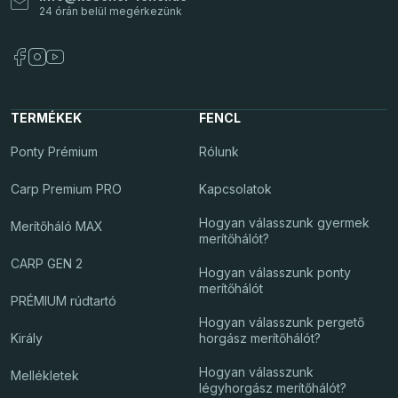
TERMÉKEK
FENCL
Ponty Prémium
Rólunk
Carp Premium PRO
Kapcsolatok
Hogyan válasszunk gyermek
Merítőháló MAX
merítőhálót?
CARP GEN 2
Hogyan válasszunk ponty
merítőhálót
PRÉMIUM rúdtartó
Hogyan válasszunk pergető
Király
horgász merítőhálót?
Hogyan válasszunk
Mellékletek
légyhorgász merítőhálót?