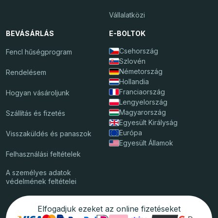
Vállalatközi
BEVÁSÁRLÁS
E-BOLTOK
Csehország
Fencl hűségprogram
Szlovén
Németország
Rendelésem
Hollandia
Franciaország
Hogyan vásároljunk
Lengyelország
Magyarország
Szállítás és fizetés
Egyesült Királyság
Európa
Visszaküldés és panaszok
Egyesült Államok
Felhasználási feltételek
A személyes adatok
védelmének feltételei
Elfogadjuk ezeket az online fizetéseket