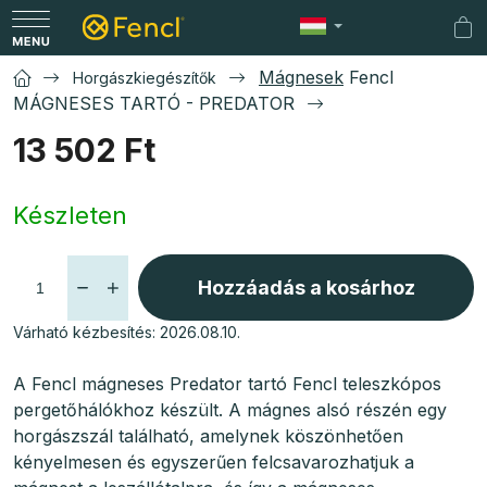
Ugrás
a
Kos
fő
Mágnesek
Fencl
Horgászkiegészítők
tartalomhoz
MÁGNESES TARTÓ - PREDATOR
13 502 Ft
Egységár:
Készleten
Hozzáadás a kosárhoz
Várható kézbesítés:
2026.08.10.
A Fencl mágneses Predator tartó Fencl teleszkópos
pergetőhálókhoz készült. A mágnes alsó részén egy
horgászszál található, amelynek köszönhetően
kényelmesen és egyszerűen felcsavarozhatjuk a