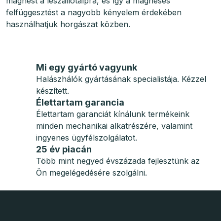
mágnest a leszállótalpra, és így a mágneses
felfüggesztést a nagyobb kényelem érdekében
használhatjuk horgászat közben.
Mi egy gyártó vagyunk
Halászhálók gyártásának specialistája. Kézzel
készített.
Élettartam garancia
Élettartam garanciát kínálunk termékeink
minden mechanikai alkatrészére, valamint
ingyenes ügyfélszolgálatot.
25 év piacán
Több mint negyed évszázada fejlesztünk az
Ön megelégedésére szolgálni.
L
á