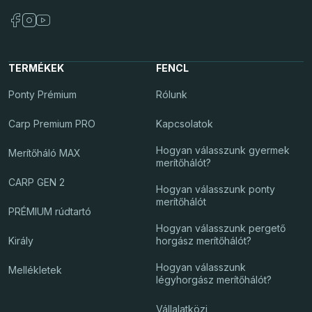
TERMÉKEK
FENCL
Ponty Prémium
Rólunk
Carp Premium PRO
Kapcsolatok
Hogyan válasszunk gyermek
Merítőháló MAX
merítőhálót?
CARP GEN 2
Hogyan válasszunk ponty
merítőhálót
PRÉMIUM rúdtartó
Hogyan válasszunk pergető
Király
horgász merítőhálót?
Hogyan válasszunk
Mellékletek
légyhorgász merítőhálót?
Vállalatközi