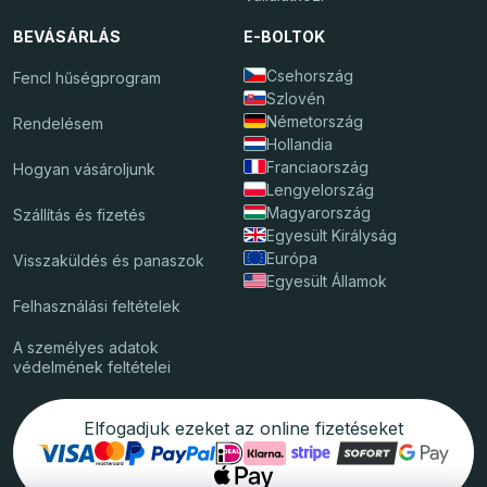
BEVÁSÁRLÁS
E-BOLTOK
Csehország
Fencl hűségprogram
Szlovén
Németország
Rendelésem
Hollandia
Franciaország
Hogyan vásároljunk
Lengyelország
Magyarország
Szállítás és fizetés
Egyesült Királyság
Európa
Visszaküldés és panaszok
Egyesült Államok
Felhasználási feltételek
A személyes adatok
védelmének feltételei
Elfogadjuk ezeket az online fizetéseket