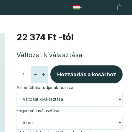
t-tartó
Hálók
Fencl bojlik
Fencl hűségprogram
Hor
Kosár
22 374 Ft
-tól
Egységár:
Változat kiválasztása
Hozzáadás a kosárhoz
A merítőháló rúdjának hossza
Fogantyú kiválasztása