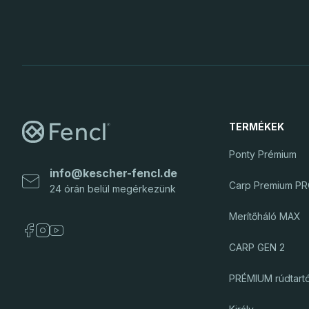
TERMÉKEK
Ponty Prémium
info@kescher-fencl.de
Carp Premium P
Merítőháló MAX
CARP GEN 2
PRÉMIUM rúdtart