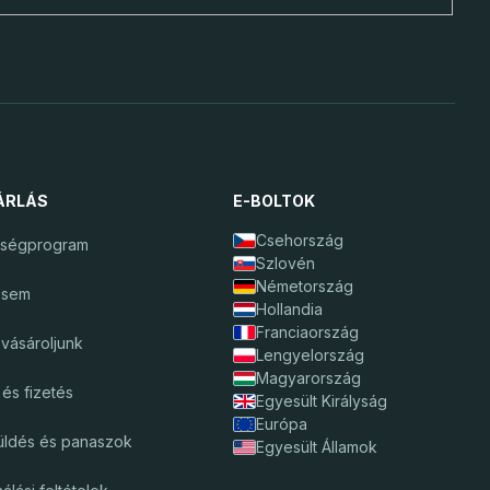
ÁRLÁS
E-BOLTOK
Csehország
űségprogram
Szlovén
Németország
ésem
Hollandia
Franciaország
vásároljunk
Lengyelország
Magyarország
s és fizetés
Egyesült Királyság
Európa
üldés és panaszok
Egyesült Államok