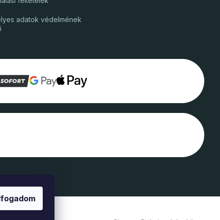
álási feltételek
lyes adatok védelmének
i
lfogadom