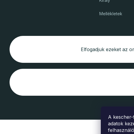
Király
Mellékletek
Elfogadjuk ezeket az on
A kescher-
adatok keze
felhasználó