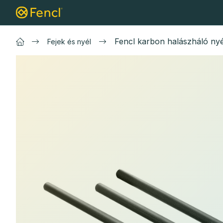
Ugrás
merítőhálók
Ponty merítőhálók
Fonó
a
fő
tartalomhoz
Fencl karbon halászháló nyé
Fejek és nyél