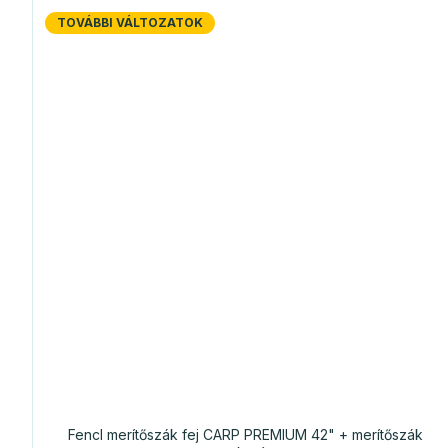
TOVÁBBI VÁLTOZATOK
Fencl merítőszák fej CARP PREMIUM 42" + merítőszák