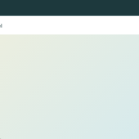
hálók
Légyhorgászhálók
Fejek és fogantyúk
Horgászbo
l