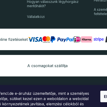
Felhaszn
Hogyan válasszunk légyhorgász
merítőhálót?
A szemé
feltétele
Vállalatközi
line fizetéseket
A csomagokat szállítja
fencl.de e-áruház üzemeltetője, mint a személyes
E
lője, sütiket kezel ezen a weboldalon a weboldal
i környezetének javítása, elemzési célokból és