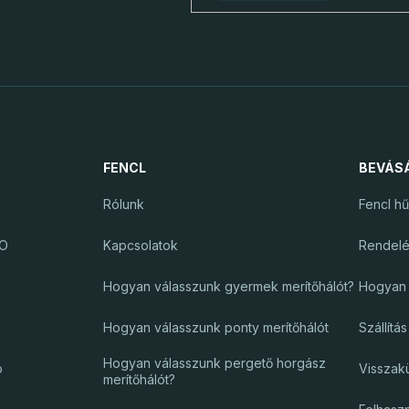
FENCL
BEVÁS
Rólunk
Fencl h
RO
Kapcsolatok
Rendel
Hogyan válasszunk gyermek merítőhálót?
Hogyan 
Hogyan válasszunk ponty merítőhálót
Szállítá
Hogyan válasszunk pergető horgász
ó
Visszak
merítőhálót?