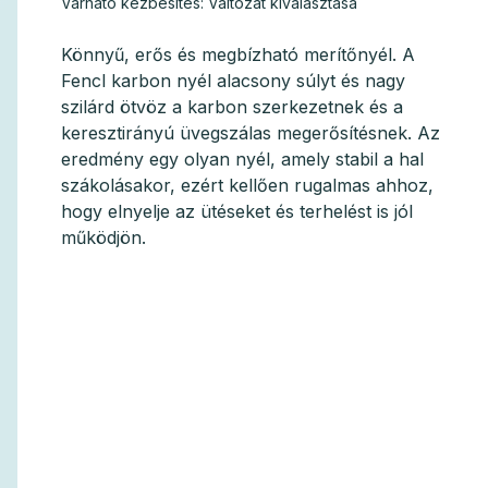
Várható kézbesítés:
Változat kiválasztása
Könnyű, erős és megbízható merítőnyél. A
Fencl karbon nyél alacsony súlyt és nagy
szilárd ötvöz a karbon szerkezetnek és a
keresztirányú üvegszálas megerősítésnek. Az
eredmény egy olyan nyél, amely stabil a hal
szákolásakor, ezért kellően rugalmas ahhoz,
hogy elnyelje az ütéseket és terhelést is jól
működjön.