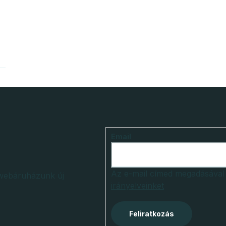
Email
Az e-mail címed megadásával
k webáruházunk új
irányelveinket
Feliratkozás