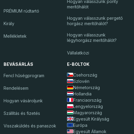
Hogyan válasszunk ponty
merítőhálót
PRÉMIUM rúdtartó
Hogyan válasszunk pergető
Király
horgász merítőhálót?
Hogyan válasszunk
Mellékletek
légyhorgász merítőhálót?
Vállalatközi
BEVÁSÁRLÁS
E-BOLTOK
Csehország
Fencl hűségprogram
Szlovén
Németország
Rendelésem
Hollandia
Franciaország
Hogyan vásároljunk
Lengyelország
Magyarország
Szállítás és fizetés
Egyesült Királyság
Európa
Visszaküldés és panaszok
Egyesült Államok