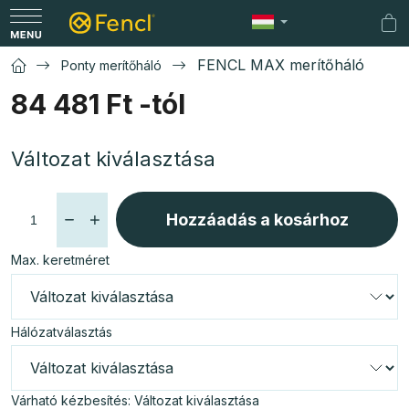
Ugrás
a
Kos
fő
FENCL MAX merítőháló
Ponty merítőháló
tartalomhoz
84 481 Ft
-tól
Egységár:
Változat kiválasztása
Hozzáadás a kosárhoz
Max. keretméret
Hálózatválasztás
Várható kézbesítés:
Változat kiválasztása