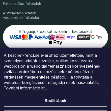
Felhasználási feltételek
A személyes adatok
védelmének feltételei
Elfogadjuk ezeket az online fizetéseket
A kescher-fencl.de e-áruház üzemeltetője, mint a
A csomagokat szállítja
személyes adatok kezelője, sütiket kezel ezen a
weboldalon a weboldal felhasználói környezetének
javítása érdekében elemzési célokból és célzott
hirdetések megjelenítése céljából. Ha folytatja a
weboldal böngészését, elfogadja ezek használatát.
Copyright 2026
Kescher Fencl
. Minden jog fenntartva.
További információ
itt
.
Shoptet Prémium készítő
Beállítások