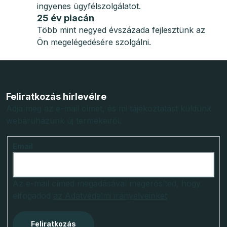
ingyenes ügyfélszolgálatot.
25 év piacán
Több mint negyed évszázada fejlesztünk az
Ön megelégedésére szolgálni.
L
á
b
Feliratkozás hírlevélre
l
Adja meg az e-mail címet, és mi tájékoztatást küldünk
webáruházunk új termékeiről.
é
c
Email
Az e-mail címed megadásával megerősíted, hogy
elfogadod
az Adatvédelmi irányelveinket
Feliratkozás