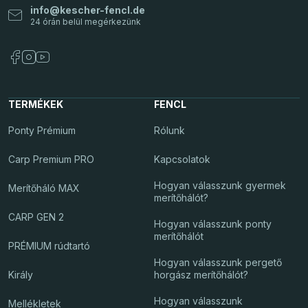
info@kescher-fencl.de
TERMÉKEK
FENCL
Ponty Prémium
Rólunk
Carp Premium PRO
Kapcsolatok
Hogyan válasszunk gyermek
Merítőháló MAX
merítőhálót?
CARP GEN 2
Hogyan válasszunk ponty
merítőhálót
PRÉMIUM rúdtartó
Hogyan válasszunk pergető
Király
horgász merítőhálót?
Hogyan válasszunk
Mellékletek