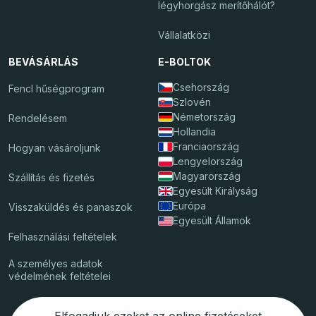
légyhorgász merítőhálót?
Vállalatközi
BEVÁSÁRLÁS
E-BOLTOK
Csehország
Fencl hűségprogram
Szlovén
Németország
Rendelésem
Hollandia
Franciaország
Hogyan vásároljunk
Lengyelország
Magyarország
Szállítás és fizetés
Egyesült Királyság
Európa
Visszaküldés és panaszok
Egyesült Államok
Felhasználási feltételek
A személyes adatok
védelmének feltételei