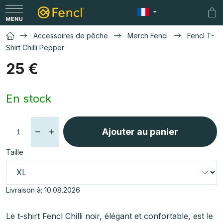
Aller
au
Pan
contenu
d'a
Accessoires de pêche
Merch Fencl
Fencl T-
Shirt Chilli Pepper
25 €
Prix
En stock
de
la
mesure:
Ajouter au panier
Taille
Livraison à:
10.08.2026
Le t-shirt Fencl Chilli noir, élégant et confortable, est le