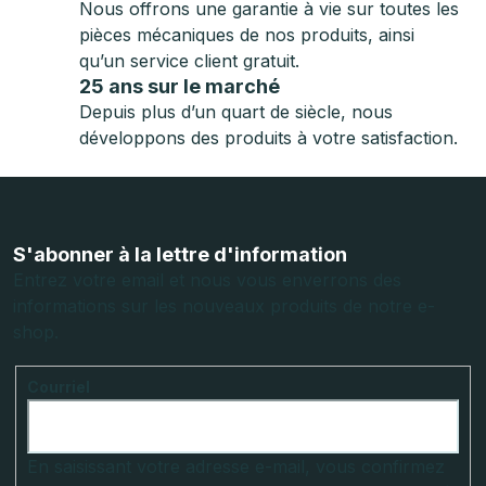
Nous offrons une garantie à vie sur toutes les
pièces mécaniques de nos produits, ainsi
qu’un service client gratuit.
25 ans sur le marché
Depuis plus d’un quart de siècle, nous
développons des produits à votre satisfaction.
P
i
e
S'abonner à la lettre d'information
d
Entrez votre email et nous vous enverrons des
informations sur les nouveaux produits de notre e-
d
shop.
e
p
Courriel
a
g
e
En saisissant votre adresse e-mail, vous confirmez