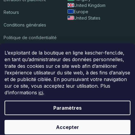
United Kingdom
Europe
Retours
United States
Conditions générales
Politique de confidentialité
L’exploitant de la boutique en ligne kescher-fencl.de,
Nous acceptons les paiements en ligne
en tant qu’administrateur des données personnelles,
traite des cookies sur ce site web afin d’améliorer
l’expérience utilisateur du site web, à des fins d’analyse
et de publicité ciblée. En poursuivant votre navigation
Le colis sera livré par
sur ce site, vous acceptez leur utilisation. Plus
d’informations
ici
.
Paramètres
Copyright 2026
Kescher Fencl
. Tous droits réservés.
Accepter
Créé par Shoptet Premium