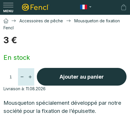
Aller
au
Pan
contenu
d'a
Accessoires de pêche
Mousqueton de fixation
Fencl
3 €
Prix
En stock
de
la
mesure:
Ajouter au panier
Livraison à:
11.08.2026
Mousqueton spécialement développé par notre
société pour la fixation de l’épuisette.