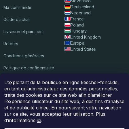
Slovensko
Deutschland
Ma commande
Nederland
France
Guide d’achat
Poland
Hungary
Livraison et paiement
United Kingdom
Europe
Retours
United States
Conditions générales
Politique de confidentialité
L’exploitant de la boutique en ligne kescher-fencl.de,
Nous acceptons les paiements en ligne
en tant qu’administrateur des données personnelles,
traite des cookies sur ce site web afin d’améliorer
l’expérience utilisateur du site web, à des fins d’analyse
et de publicité ciblée. En poursuivant votre navigation
Le colis sera livré par
sur ce site, vous acceptez leur utilisation. Plus
d’informations
ici
.