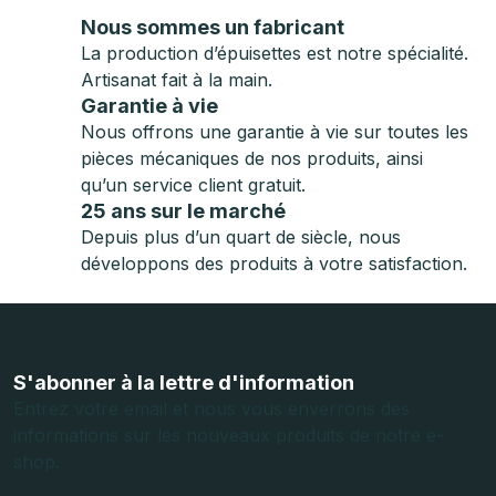
Nous sommes un fabricant
La production d’épuisettes est notre spécialité.
Artisanat fait à la main.
Garantie à vie
Nous offrons une garantie à vie sur toutes les
pièces mécaniques de nos produits, ainsi
qu’un service client gratuit.
25 ans sur le marché
Depuis plus d’un quart de siècle, nous
développons des produits à votre satisfaction.
P
i
e
S'abonner à la lettre d'information
d
Entrez votre email et nous vous enverrons des
informations sur les nouveaux produits de notre e-
d
shop.
e