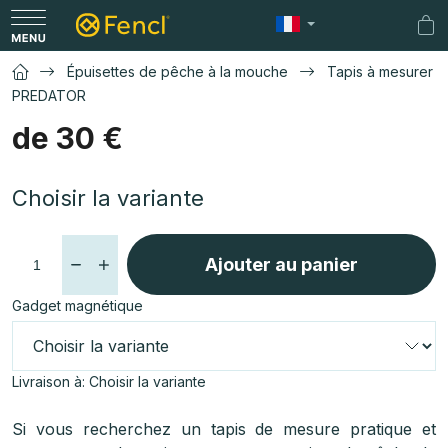
Aller
au
Pan
contenu
d'a
Épuisettes de pêche à la mouche
Tapis à mesurer
PREDATOR
de
30 €
Prix
Choisir la variante
de
la
mesure:
Ajouter au panier
Gadget magnétique
Livraison à:
Choisir la variante
Si vous recherchez un tapis de mesure pratique et